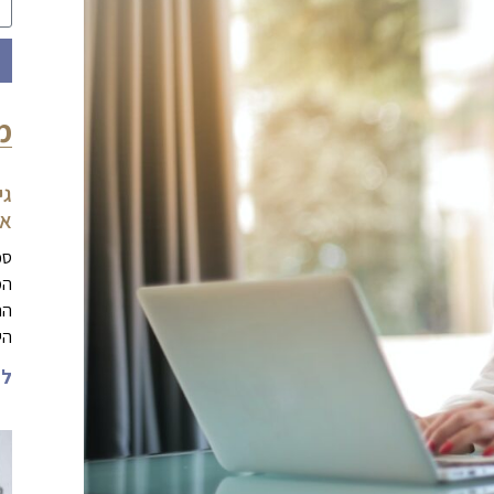
מ
גי
את
סכ
המ
הה
הי
לה