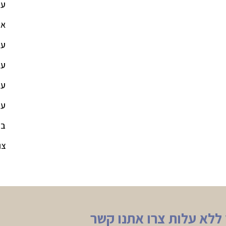
עמ
או
עו
עו
עו
עו
בל
צו
 ללא עלות צרו אתנו קשר